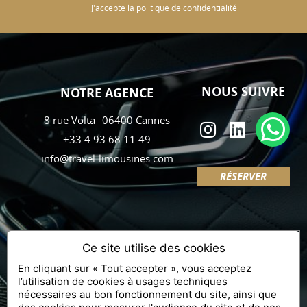
J'accepte la
politique de confidentialité
NOUS SUIVRE
NOTRE AGENCE
8 rue Volta
06400
Cannes
+33 4 93 68 11 49
info@travel-limousines.com
RÉSERVER
PLAN DE SITE
Ce site utilise des cookies
En cliquant sur « Tout accepter », vous acceptez
THEME.CREDITS.DESIGN ET THEME.CREDITS.SEO
l’utilisation de cookies à usages techniques
WWW.API-AND-YOU.COM
-
｢∫｣ SITE OFFICIEL
-
MENTIONS LÉGALES
-
CONFIDENTIALITÉ
-
GESTION DES COOKIES
nécessaires au bon fonctionnement du site, ainsi que